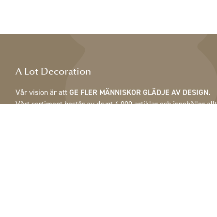
A Lot Decoration
Vår vision är att
GE FLER MÄNNISKOR GLÄDJE AV DESIGN.
Vårt sortiment består av drygt 4 000 artiklar och innehåller allt
från fjädrar, kottar & krukor till lampor, speglar & skåp.
Våra kunder är inrednings- och presentbutiker, möbelaffärer,
handelsträdgårdar, florister, blomsterbutiker, inredare och
dekoratörer, hotell och restauranger. Välkommen till A Lot
Decorations värld.