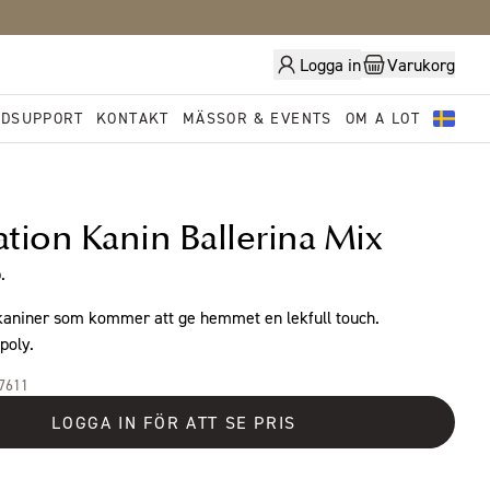
Logga in
Varukorg
DSUPPORT
KONTAKT
MÄSSOR & EVENTS
OM A LOT
tion Kanin Ballerina Mix
.
kaniner som kommer att ge hemmet en lekfull touch.
poly.
17611
LOGGA IN FÖR ATT SE PRIS