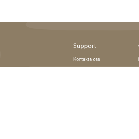
Support
Kontakta oss
Registrering NY KUND
Villkor
Integritetspolicy
Cookiedeklaration