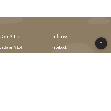
Om A Lot
Följ oss
Detta är A Lot
Facebook
Teamet på A Lot
Instagram
Lediga tjänster