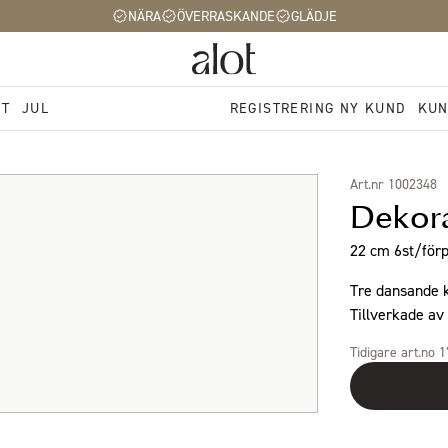
NÄRA
ÖVERRASKANDE
GLÄDJE
ST
JUL
REGISTRERING NY KUND
KUN
Art.nr 1002348
Dekora
22 cm 6st/förp
Tre dansande 
Tillverkade av 
Tidigare art.no 