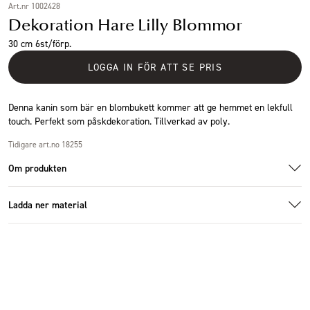
Art.nr 1002428
Dekoration Hare Lilly Blommor
30 cm 6st/förp.
LOGGA IN FÖR ATT SE PRIS
Denna kanin som bär en blombukett kommer att ge hemmet en lekfull
touch. Perfekt som påskdekoration. Tillverkad av poly.
Tidigare art.no 18255
Om produkten
Ladda ner material
1001327_3.jpg
Additional images
Ladda ner bildmaterial
Specifikationer
Storlek
11x13x30cm
Antal i förpackning
6 st