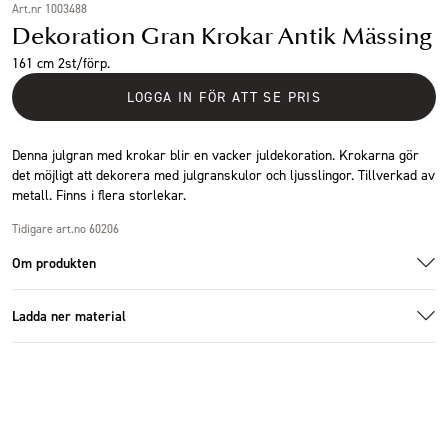
Art.nr 1003488
Dekoration Gran Krokar Antik Mässing
161 cm 2st/förp.
LOGGA IN FÖR ATT SE PRIS
Denna julgran med krokar blir en vacker juldekoration. Krokarna gör
det möjligt att dekorera med julgranskulor och ljusslingor. Tillverkad av
metall. Finns i flera storlekar.
Tidigare art.no 60206
Om produkten
Ladda ner material
Specifikationer
Additional images
Additional images
Ladda ner bildmaterial
Storlek
55x23x161cm
Antal i förpackning
2 st