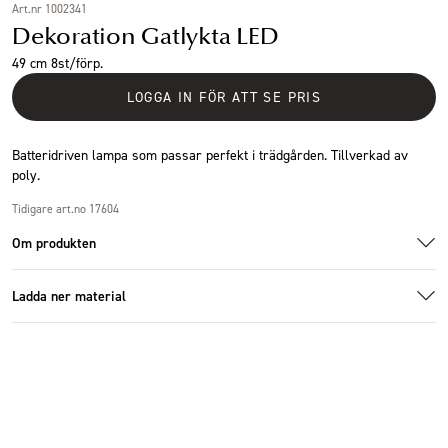
Art.nr 1002341
Dekoration Gatlykta LED
49 cm 8st/förp.
LOGGA IN FÖR ATT SE PRIS
Batteridriven lampa som passar perfekt i trädgården. Tillverkad av
poly.
Tidigare art.no 17604
Om produkten
Ladda ner material
Additional images
Ladda ner bildmaterial
Specifikationer
Storlek
12x49cm
Antal i förpackning
8 st