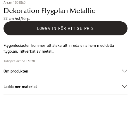
Art.nr 1001840
Dekoration Flygplan Metallic
33 cm 4st/förp.
LOGGA IN FÖR ATT SE PRIS
Flygentusiaster kommer att älska att inreda sina hem med detta
flygplan. Tillverkat av metall.
Tidigare art.no 14878
Om produkten
Ladda ner material
1001840_1.jpg
1001840_1.jpg
Ladda ner bildmaterial
Specifikationer
Storlek
33x33x9cm
Antal i förpackning
4 st