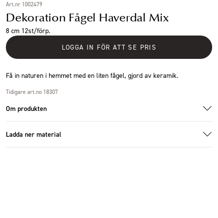
Art.nr 1002479
Dekoration Fågel Haverdal Mix
8 cm 12st/förp.
LOGGA IN FÖR ATT SE PRIS
Få in naturen i hemmet med en liten fågel, gjord av keramik.
Tidigare art.no 18307
Om produkten
Ladda ner material
Specifikationer
1002479_2.jpg
1002479_1.jpg
Ladda ner bildmaterial
Storlek
15x6x8cm
Antal i förpackning
12 st
Höjd (cm)
8 cm