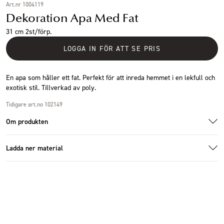
Art.nr 1004119
Dekoration Apa Med Fat
31 cm 2st/förp.
LOGGA IN FÖR ATT SE PRIS
En apa som håller ett fat. Perfekt för att inreda hemmet i en lekfull och
exotisk stil. Tillverkad av poly.
Tidigare art.no 102149
Om produkten
Ladda ner material
Additional images
Ladda ner bildmaterial
Specifikationer
Storlek
25x26x31cm
Antal i förpackning
2 st