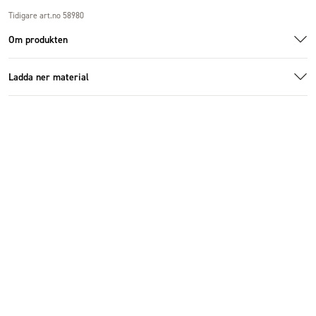
Tidigare art.no 58980
Om produkten
Ladda ner material
1005302_1.jpg
1005302_1.jpg
Ladda ner bildmaterial
Specifikationer
Storlek
Ø30x55cm
Antal i förpackning
4 st
Diameter (cm)
30 cm
Höjd (cm)
55 cm
Material
Metall
Färg
Beige