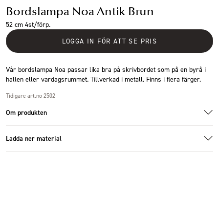
Bordslampa Noa Antik Brun
52 cm 4st/förp.
LOGGA IN FÖR ATT SE PRIS
Vår bordslampa Noa passar lika bra på skrivbordet som på en byrå i
hallen eller vardagsrummet. Tillverkad i metall. Finns i flera färger.
Tidigare art.no 2502
Om produkten
Ladda ner material
Additional images
Additional images
Ladda ner bildmaterial
Specifikationer
Storlek
30x52cm
Antal i förpackning
4 st