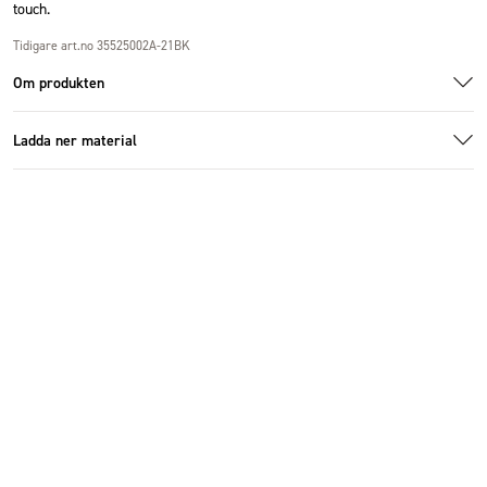
touch.
Tidigare art.no 35525002A-21BK
Om produkten
Ladda ner material
1005549_1.jpg
Ladda ner bildmaterial
Specifikationer
Storlek
Ø30x38 cm
Antal i förpackning
2 st
Diameter (cm)
30 cm
Höjd (cm)
38 cm
Material
Papper
Färg
Svart