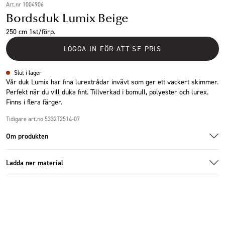
Art.nr 1004906
Bordsduk Lumix Beige
250 cm 1st/förp.
LOGGA IN FÖR ATT SE PRIS
Slut i lager
Vår duk Lumix har fina lurextrådar invävt som ger ett vackert skimmer.
Perfekt när du vill duka fint. Tillverkad i bomull, polyester och lurex.
Finns i flera färger.
Tidigare art.no 5332T2514-07
Om produkten
Ladda ner material
Specifikationer
Additional images
Ladda ner bildmaterial
Storlek
140x250cm
Antal i förpackning
1 st