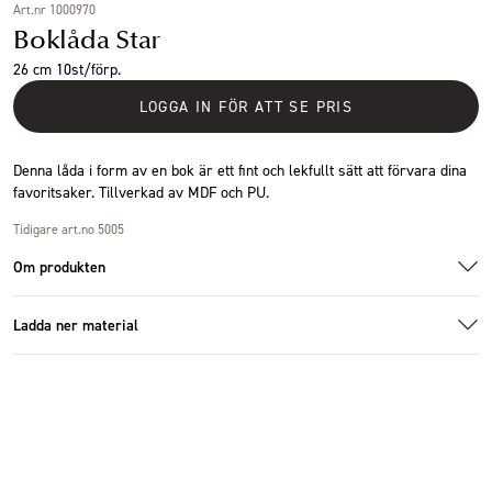
Art.nr 1000970
Boklåda Star
26 cm 10st/förp.
LOGGA IN FÖR ATT SE PRIS
Denna låda i form av en bok är ett fint och lekfullt sätt att förvara dina
favoritsaker. Tillverkad av MDF och PU.
Tidigare art.no 5005
Om produkten
Ladda ner material
Specifikationer
1000970.jpg
Additional images
Additional images
Storlek
16x5x26cm
Ladda ner bildmaterial
Antal i förpackning
10 st
Höjd (cm)
26 cm