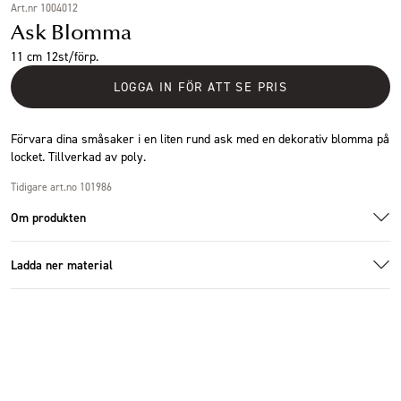
Art.nr 1004012
Ask Blomma
11 cm 12st/förp.
LOGGA IN FÖR ATT SE PRIS
Förvara dina småsaker i en liten rund ask med en dekorativ blomma på
locket. Tillverkad av poly.
Tidigare art.no 101986
Om produkten
Ladda ner material
Specifikationer
Additional images
Ladda ner bildmaterial
Storlek
11x8cm
Antal i förpackning
12 st
Höjd (cm)
8 cm