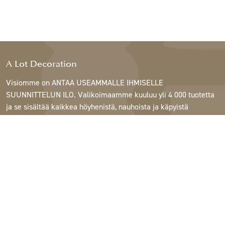
A Lot Decoration
Visiomme on ANTAA USEAMMALLE IHMISELLE
SUUNNITTELUN ILO. Valikoimaamme kuuluu yli 4 000 tuotetta
ja se sisältää kaikkea höyhenistä, nauhoista ja käpyistä
ruukkuihin, lamppuihin ja peileihin.
Asiakkaitamme ovat sisustus- ja lahjatavarakaupat,
huonekaluliikkeet, kaupalliset puutarhat, kukkakaupat,
sisustussuunnittelijat ja sisustajat, hotellit ja ravintolat.
Tervetuloa A Lotin maailmaan.
Support