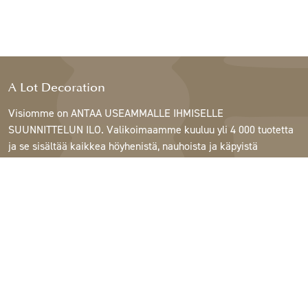
A Lot Decoration
Visiomme on ANTAA USEAMMALLE IHMISELLE
SUUNNITTELUN ILO. Valikoimaamme kuuluu yli 4 000 tuotetta
ja se sisältää kaikkea höyhenistä, nauhoista ja käpyistä
ruukkuihin, lamppuihin ja peileihin.
Asiakkaitamme ovat sisustus- ja lahjatavarakaupat,
huonekaluliikkeet, kaupalliset puutarhat, kukkakaupat,
sisustussuunnittelijat ja sisustajat, hotellit ja ravintolat.
Tervetuloa A Lotin maailmaan.
Support