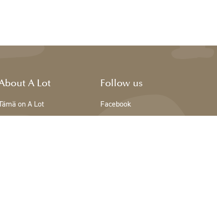
About A Lot
Follow us
Tämä on A Lot
Facebook
The team - A Lot
Instagram