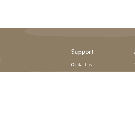
Support
Contact us
Sign Up/New customer
Terms & conditions
Privacy Policy