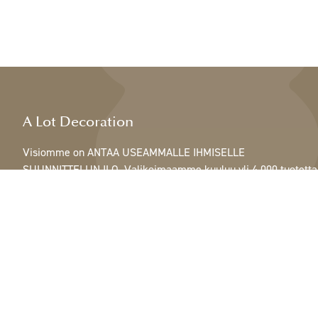
A Lot Decoration
Visiomme on ANTAA USEAMMALLE IHMISELLE
SUUNNITTELUN ILO. Valikoimaamme kuuluu yli 4 000 tuotetta
ja se sisältää kaikkea höyhenistä, nauhoista ja käpyistä
ruukkuihin, lamppuihin ja peileihin.
Asiakkaitamme ovat sisustus- ja lahjatavarakaupat,
huonekaluliikkeet, kaupalliset puutarhat, kukkakaupat,
sisustussuunnittelijat ja sisustajat, hotellit ja ravintolat.
Tervetuloa A Lotin maailmaan.