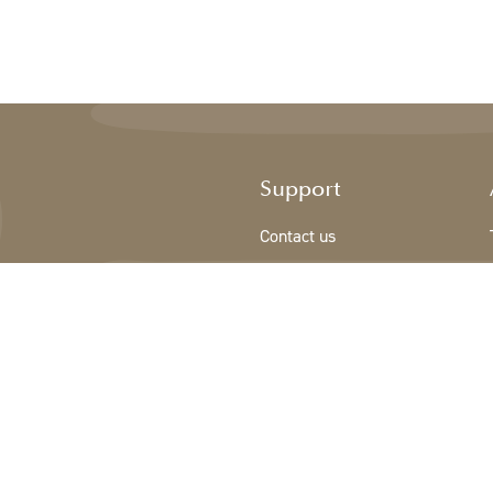
Support
Contact us
Sign Up/New customer
Terms & conditions
Privacy Policy