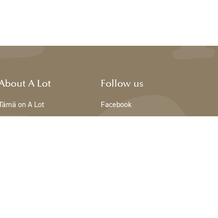
About A Lot
Follow us
Tämä on A Lot
Facebook
The team - A Lot
Instagram