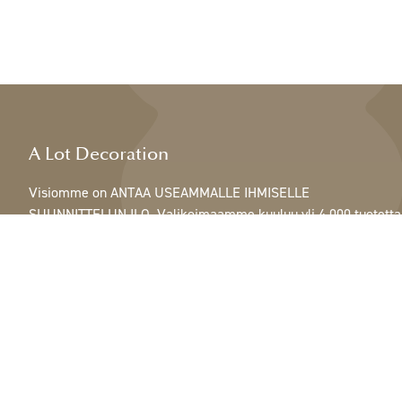
A Lot Decoration
Visiomme on ANTAA USEAMMALLE IHMISELLE
SUUNNITTELUN ILO. Valikoimaamme kuuluu yli 4 000 tuotetta
ja se sisältää kaikkea höyhenistä, nauhoista ja käpyistä
ruukkuihin, lamppuihin ja peileihin.
Asiakkaitamme ovat sisustus- ja lahjatavarakaupat,
huonekaluliikkeet, kaupalliset puutarhat, kukkakaupat,
sisustussuunnittelijat ja sisustajat, hotellit ja ravintolat.
Tervetuloa A Lotin maailmaan.