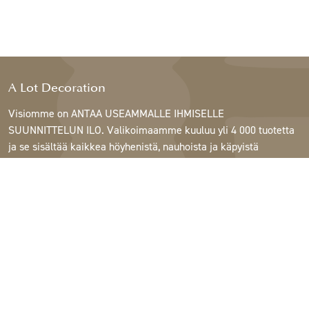
A Lot Decoration
Visiomme on ANTAA USEAMMALLE IHMISELLE
SUUNNITTELUN ILO. Valikoimaamme kuuluu yli 4 000 tuotetta
ja se sisältää kaikkea höyhenistä, nauhoista ja käpyistä
ruukkuihin, lamppuihin ja peileihin.
Asiakkaitamme ovat sisustus- ja lahjatavarakaupat,
huonekaluliikkeet, kaupalliset puutarhat, kukkakaupat,
sisustussuunnittelijat ja sisustajat, hotellit ja ravintolat.
Tervetuloa A Lotin maailmaan.
Support