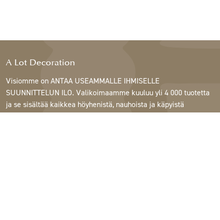
A Lot Decoration
Visiomme on ANTAA USEAMMALLE IHMISELLE
SUUNNITTELUN ILO. Valikoimaamme kuuluu yli 4 000 tuotetta
ja se sisältää kaikkea höyhenistä, nauhoista ja käpyistä
ruukkuihin, lamppuihin ja peileihin.
Asiakkaitamme ovat sisustus- ja lahjatavarakaupat,
huonekaluliikkeet, kaupalliset puutarhat, kukkakaupat,
sisustussuunnittelijat ja sisustajat, hotellit ja ravintolat.
Tervetuloa A Lotin maailmaan.
Support