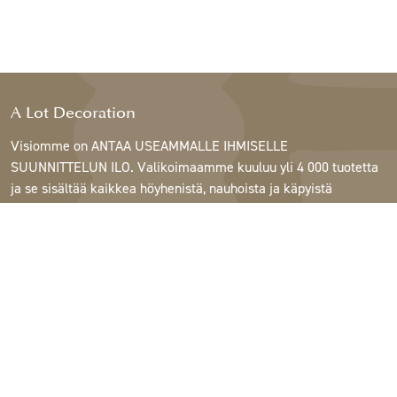
A Lot Decoration
Visiomme on ANTAA USEAMMALLE IHMISELLE
SUUNNITTELUN ILO. Valikoimaamme kuuluu yli 4 000 tuotetta
ja se sisältää kaikkea höyhenistä, nauhoista ja käpyistä
ruukkuihin, lamppuihin ja peileihin.
Asiakkaitamme ovat sisustus- ja lahjatavarakaupat,
huonekaluliikkeet, kaupalliset puutarhat, kukkakaupat,
sisustussuunnittelijat ja sisustajat, hotellit ja ravintolat.
Tervetuloa A Lotin maailmaan.
Support