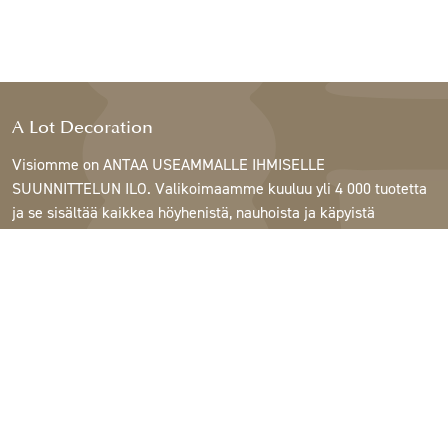
A Lot Decoration
Visiomme on ANTAA USEAMMALLE IHMISELLE
SUUNNITTELUN ILO. Valikoimaamme kuuluu yli 4 000 tuotetta
ja se sisältää kaikkea höyhenistä, nauhoista ja käpyistä
ruukkuihin, lamppuihin ja peileihin.
Asiakkaitamme ovat sisustus- ja lahjatavarakaupat,
huonekaluliikkeet, kaupalliset puutarhat, kukkakaupat,
sisustussuunnittelijat ja sisustajat, hotellit ja ravintolat.
Tervetuloa A Lotin maailmaan.
Support