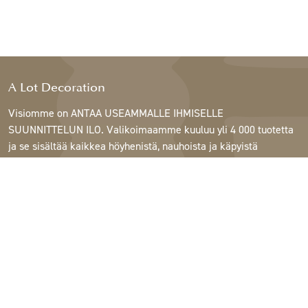
A Lot Decoration
Visiomme on ANTAA USEAMMALLE IHMISELLE
SUUNNITTELUN ILO. Valikoimaamme kuuluu yli 4 000 tuotetta
ja se sisältää kaikkea höyhenistä, nauhoista ja käpyistä
ruukkuihin, lamppuihin ja peileihin.
Asiakkaitamme ovat sisustus- ja lahjatavarakaupat,
huonekaluliikkeet, kaupalliset puutarhat, kukkakaupat,
sisustussuunnittelijat ja sisustajat, hotellit ja ravintolat.
Tervetuloa A Lotin maailmaan.
Support