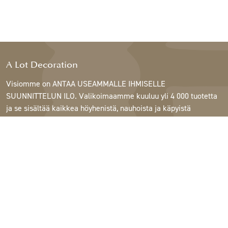
A Lot Decoration
Visiomme on ANTAA USEAMMALLE IHMISELLE
SUUNNITTELUN ILO. Valikoimaamme kuuluu yli 4 000 tuotetta
ja se sisältää kaikkea höyhenistä, nauhoista ja käpyistä
ruukkuihin, lamppuihin ja peileihin.
Asiakkaitamme ovat sisustus- ja lahjatavarakaupat,
huonekaluliikkeet, kaupalliset puutarhat, kukkakaupat,
sisustussuunnittelijat ja sisustajat, hotellit ja ravintolat.
Tervetuloa A Lotin maailmaan.
Support