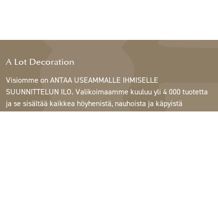
A Lot Decoration
Visiomme on ANTAA USEAMMALLE IHMISELLE
SUUNNITTELUN ILO. Valikoimaamme kuuluu yli 4 000 tuotetta
ja se sisältää kaikkea höyhenistä, nauhoista ja käpyistä
ruukkuihin, lamppuihin ja peileihin.
Asiakkaitamme ovat sisustus- ja lahjatavarakaupat,
huonekaluliikkeet, kaupalliset puutarhat, kukkakaupat,
sisustussuunnittelijat ja sisustajat, hotellit ja ravintolat.
Tervetuloa A Lotin maailmaan.
Support