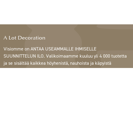
A Lot Decoration
Visiomme on ANTAA USEAMMALLE IHMISELLE
SUUNNITTELUN ILO. Valikoimaamme kuuluu yli 4 000 tuotetta
ja se sisältää kaikkea höyhenistä, nauhoista ja käpyistä
ruukkuihin, lamppuihin ja peileihin.
Asiakkaitamme ovat sisustus- ja lahjatavarakaupat,
huonekaluliikkeet, kaupalliset puutarhat, kukkakaupat,
sisustussuunnittelijat ja sisustajat, hotellit ja ravintolat.
Tervetuloa A Lotin maailmaan.
Support