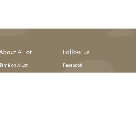
About A Lot
Follow us
Tämä on A Lot
Facebook
The team - A Lot
Instagram