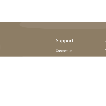
Support
Contact us
Sign Up/New customer
Terms & conditions
Privacy Policy