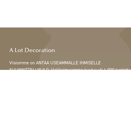
A Lot Decoration
Visiomme on ANTAA USEAMMALLE IHMISELLE
SUUNNITTELUN ILO. Valikoimaamme kuuluu yli 4 000 tuotetta
ja se sisältää kaikkea höyhenistä, nauhoista ja käpyistä
ruukkuihin, lamppuihin ja peileihin.
Asiakkaitamme ovat sisustus- ja lahjatavarakaupat,
huonekaluliikkeet, kaupalliset puutarhat, kukkakaupat,
sisustussuunnittelijat ja sisustajat, hotellit ja ravintolat.
Tervetuloa A Lotin maailmaan.