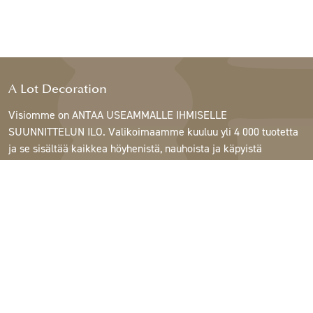
A Lot Decoration
Visiomme on ANTAA USEAMMALLE IHMISELLE
SUUNNITTELUN ILO. Valikoimaamme kuuluu yli 4 000 tuotetta
ja se sisältää kaikkea höyhenistä, nauhoista ja käpyistä
ruukkuihin, lamppuihin ja peileihin.
Asiakkaitamme ovat sisustus- ja lahjatavarakaupat,
huonekaluliikkeet, kaupalliset puutarhat, kukkakaupat,
sisustussuunnittelijat ja sisustajat, hotellit ja ravintolat.
Tervetuloa A Lotin maailmaan.
Support