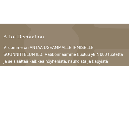
A Lot Decoration
Visiomme on ANTAA USEAMMALLE IHMISELLE
SUUNNITTELUN ILO. Valikoimaamme kuuluu yli 4 000 tuotetta
ja se sisältää kaikkea höyhenistä, nauhoista ja käpyistä
ruukkuihin, lamppuihin ja peileihin.
Asiakkaitamme ovat sisustus- ja lahjatavarakaupat,
huonekaluliikkeet, kaupalliset puutarhat, kukkakaupat,
sisustussuunnittelijat ja sisustajat, hotellit ja ravintolat.
Tervetuloa A Lotin maailmaan.
Support