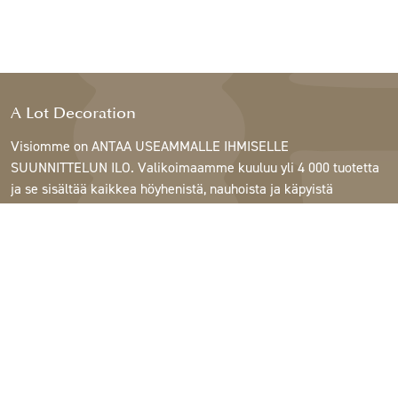
A Lot Decoration
Visiomme on ANTAA USEAMMALLE IHMISELLE
SUUNNITTELUN ILO. Valikoimaamme kuuluu yli 4 000 tuotetta
ja se sisältää kaikkea höyhenistä, nauhoista ja käpyistä
ruukkuihin, lamppuihin ja peileihin.
Asiakkaitamme ovat sisustus- ja lahjatavarakaupat,
huonekaluliikkeet, kaupalliset puutarhat, kukkakaupat,
sisustussuunnittelijat ja sisustajat, hotellit ja ravintolat.
Tervetuloa A Lotin maailmaan.
Support