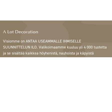
A Lot Decoration
Visiomme on ANTAA USEAMMALLE IHMISELLE
SUUNNITTELUN ILO. Valikoimaamme kuuluu yli 4 000 tuotetta
ja se sisältää kaikkea höyhenistä, nauhoista ja käpyistä
ruukkuihin, lamppuihin ja peileihin.
Asiakkaitamme ovat sisustus- ja lahjatavarakaupat,
huonekaluliikkeet, kaupalliset puutarhat, kukkakaupat,
sisustussuunnittelijat ja sisustajat, hotellit ja ravintolat.
Tervetuloa A Lotin maailmaan.
Support