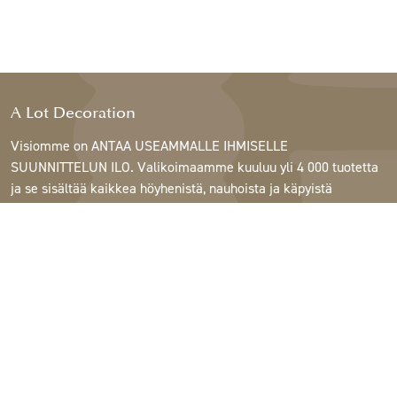
A Lot Decoration
Visiomme on ANTAA USEAMMALLE IHMISELLE
SUUNNITTELUN ILO. Valikoimaamme kuuluu yli 4 000 tuotetta
ja se sisältää kaikkea höyhenistä, nauhoista ja käpyistä
ruukkuihin, lamppuihin ja peileihin.
Asiakkaitamme ovat sisustus- ja lahjatavarakaupat,
huonekaluliikkeet, kaupalliset puutarhat, kukkakaupat,
sisustussuunnittelijat ja sisustajat, hotellit ja ravintolat.
Tervetuloa A Lotin maailmaan.
Support