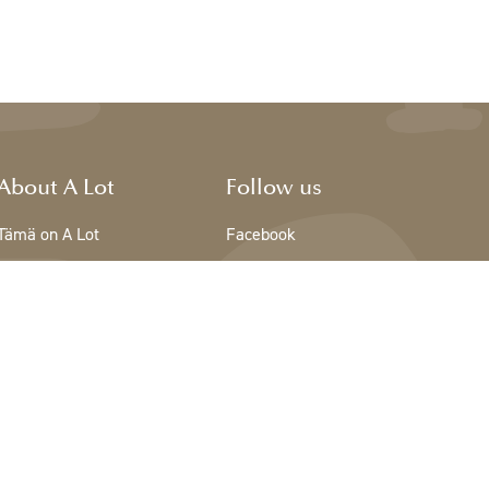
About A Lot
Follow us
Tämä on A Lot
Facebook
The team - A Lot
Instagram