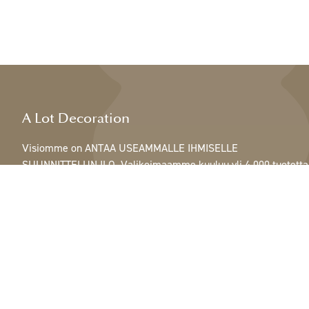
A Lot Decoration
Visiomme on ANTAA USEAMMALLE IHMISELLE
SUUNNITTELUN ILO. Valikoimaamme kuuluu yli 4 000 tuotetta
ja se sisältää kaikkea höyhenistä, nauhoista ja käpyistä
ruukkuihin, lamppuihin ja peileihin.
Asiakkaitamme ovat sisustus- ja lahjatavarakaupat,
huonekaluliikkeet, kaupalliset puutarhat, kukkakaupat,
sisustussuunnittelijat ja sisustajat, hotellit ja ravintolat.
Tervetuloa A Lotin maailmaan.