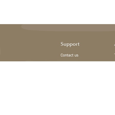
Support
Contact us
Sign Up/New customer
Terms & conditions
Privacy Policy