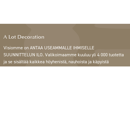
A Lot Decoration
Visiomme on ANTAA USEAMMALLE IHMISELLE
SUUNNITTELUN ILO. Valikoimaamme kuuluu yli 4 000 tuotetta
ja se sisältää kaikkea höyhenistä, nauhoista ja käpyistä
ruukkuihin, lamppuihin ja peileihin.
Asiakkaitamme ovat sisustus- ja lahjatavarakaupat,
huonekaluliikkeet, kaupalliset puutarhat, kukkakaupat,
sisustussuunnittelijat ja sisustajat, hotellit ja ravintolat.
Tervetuloa A Lotin maailmaan.
Support