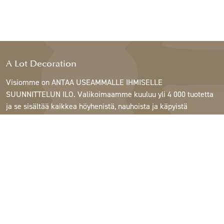
A Lot Decoration
Visiomme on ANTAA USEAMMALLE IHMISELLE
SUUNNITTELUN ILO. Valikoimaamme kuuluu yli 4 000 tuotetta
ja se sisältää kaikkea höyhenistä, nauhoista ja käpyistä
ruukkuihin, lamppuihin ja peileihin.
Asiakkaitamme ovat sisustus- ja lahjatavarakaupat,
huonekaluliikkeet, kaupalliset puutarhat, kukkakaupat,
sisustussuunnittelijat ja sisustajat, hotellit ja ravintolat.
Tervetuloa A Lotin maailmaan.
Support