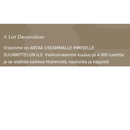
A Lot Decoration
Visiomme on ANTAA USEAMMALLE IHMISELLE
SUUNNITTELUN ILO. Valikoimaamme kuuluu yli 4 000 tuotetta
ja se sisältää kaikkea höyhenistä, nauhoista ja käpyistä
ruukkuihin, lamppuihin ja peileihin.
Asiakkaitamme ovat sisustus- ja lahjatavarakaupat,
huonekaluliikkeet, kaupalliset puutarhat, kukkakaupat,
sisustussuunnittelijat ja sisustajat, hotellit ja ravintolat.
Tervetuloa A Lotin maailmaan.
Support