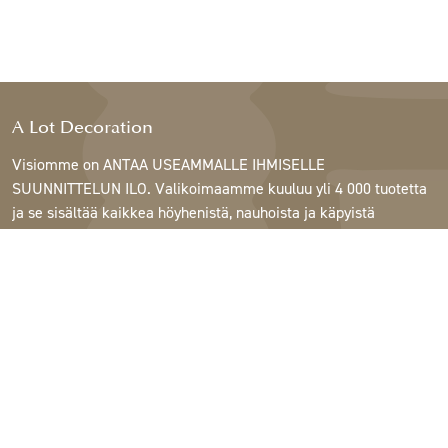
A Lot Decoration
Visiomme on ANTAA USEAMMALLE IHMISELLE
SUUNNITTELUN ILO. Valikoimaamme kuuluu yli 4 000 tuotetta
ja se sisältää kaikkea höyhenistä, nauhoista ja käpyistä
ruukkuihin, lamppuihin ja peileihin.
Asiakkaitamme ovat sisustus- ja lahjatavarakaupat,
huonekaluliikkeet, kaupalliset puutarhat, kukkakaupat,
sisustussuunnittelijat ja sisustajat, hotellit ja ravintolat.
Tervetuloa A Lotin maailmaan.
Support