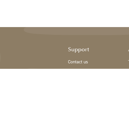
Support
Contact us
Sign Up/New customer
Terms & conditions
Privacy Policy