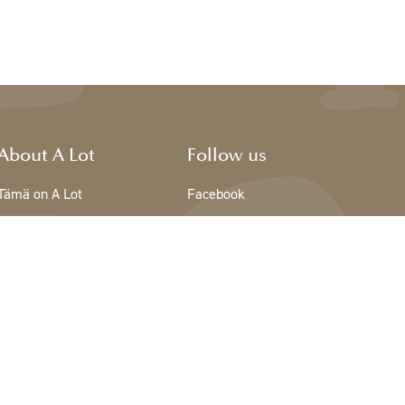
About A Lot
Follow us
Tämä on A Lot
Facebook
The team - A Lot
Instagram