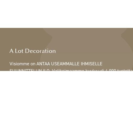
A Lot Decoration
Visiomme on ANTAA USEAMMALLE IHMISELLE
SUUNNITTELUN ILO. Valikoimaamme kuuluu yli 4 000 tuotetta
ja se sisältää kaikkea höyhenistä, nauhoista ja käpyistä
ruukkuihin, lamppuihin ja peileihin.
Asiakkaitamme ovat sisustus- ja lahjatavarakaupat,
huonekaluliikkeet, kaupalliset puutarhat, kukkakaupat,
sisustussuunnittelijat ja sisustajat, hotellit ja ravintolat.
Tervetuloa A Lotin maailmaan.