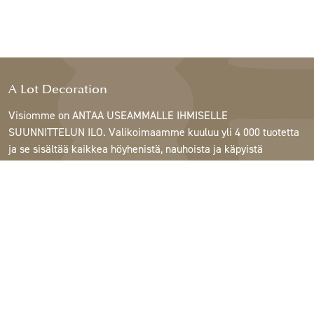
A Lot Decoration
Visiomme on ANTAA USEAMMALLE IHMISELLE
SUUNNITTELUN ILO. Valikoimaamme kuuluu yli 4 000 tuotetta
ja se sisältää kaikkea höyhenistä, nauhoista ja käpyistä
ruukkuihin, lamppuihin ja peileihin.
Asiakkaitamme ovat sisustus- ja lahjatavarakaupat,
huonekaluliikkeet, kaupalliset puutarhat, kukkakaupat,
sisustussuunnittelijat ja sisustajat, hotellit ja ravintolat.
Tervetuloa A Lotin maailmaan.
Support