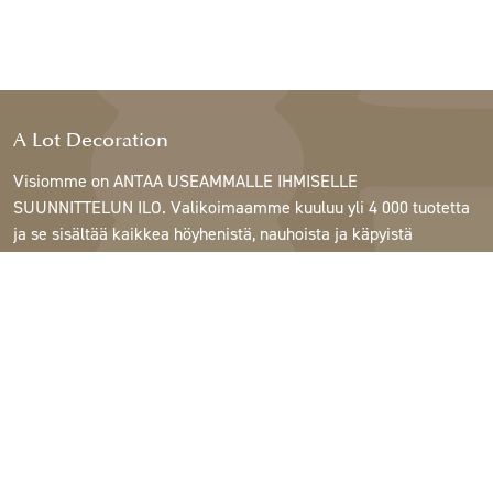
A Lot Decoration
Visiomme on ANTAA USEAMMALLE IHMISELLE
SUUNNITTELUN ILO. Valikoimaamme kuuluu yli 4 000 tuotetta
ja se sisältää kaikkea höyhenistä, nauhoista ja käpyistä
ruukkuihin, lamppuihin ja peileihin.
Asiakkaitamme ovat sisustus- ja lahjatavarakaupat,
huonekaluliikkeet, kaupalliset puutarhat, kukkakaupat,
sisustussuunnittelijat ja sisustajat, hotellit ja ravintolat.
Tervetuloa A Lotin maailmaan.
Support