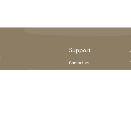
Support
Contact us
Sign Up/New customer
Terms & conditions
Privacy Policy