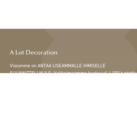
A Lot Decoration
Visiomme on ANTAA USEAMMALLE IHMISELLE
SUUNNITTELUN ILO. Valikoimaamme kuuluu yli 4 000 tuotetta
ja se sisältää kaikkea höyhenistä, nauhoista ja käpyistä
ruukkuihin, lamppuihin ja peileihin.
Asiakkaitamme ovat sisustus- ja lahjatavarakaupat,
huonekaluliikkeet, kaupalliset puutarhat, kukkakaupat,
sisustussuunnittelijat ja sisustajat, hotellit ja ravintolat.
Tervetuloa A Lotin maailmaan.