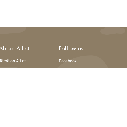
About A Lot
Follow us
Tämä on A Lot
Facebook
The team - A Lot
Instagram