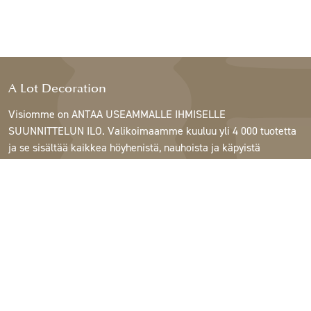
A Lot Decoration
Visiomme on ANTAA USEAMMALLE IHMISELLE
SUUNNITTELUN ILO. Valikoimaamme kuuluu yli 4 000 tuotetta
ja se sisältää kaikkea höyhenistä, nauhoista ja käpyistä
ruukkuihin, lamppuihin ja peileihin.
Asiakkaitamme ovat sisustus- ja lahjatavarakaupat,
huonekaluliikkeet, kaupalliset puutarhat, kukkakaupat,
sisustussuunnittelijat ja sisustajat, hotellit ja ravintolat.
Tervetuloa A Lotin maailmaan.
Support