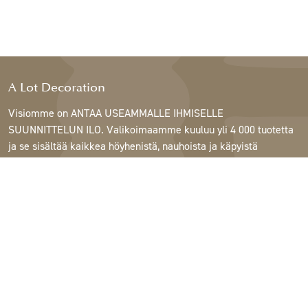
A Lot Decoration
Visiomme on ANTAA USEAMMALLE IHMISELLE
SUUNNITTELUN ILO. Valikoimaamme kuuluu yli 4 000 tuotetta
ja se sisältää kaikkea höyhenistä, nauhoista ja käpyistä
ruukkuihin, lamppuihin ja peileihin.
Asiakkaitamme ovat sisustus- ja lahjatavarakaupat,
huonekaluliikkeet, kaupalliset puutarhat, kukkakaupat,
sisustussuunnittelijat ja sisustajat, hotellit ja ravintolat.
Tervetuloa A Lotin maailmaan.
Support