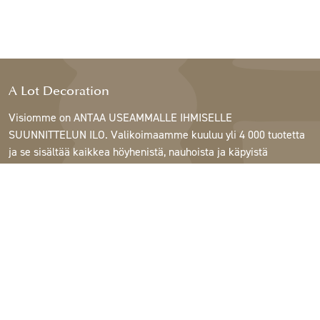
A Lot Decoration
Visiomme on ANTAA USEAMMALLE IHMISELLE
SUUNNITTELUN ILO. Valikoimaamme kuuluu yli 4 000 tuotetta
ja se sisältää kaikkea höyhenistä, nauhoista ja käpyistä
ruukkuihin, lamppuihin ja peileihin.
Asiakkaitamme ovat sisustus- ja lahjatavarakaupat,
huonekaluliikkeet, kaupalliset puutarhat, kukkakaupat,
sisustussuunnittelijat ja sisustajat, hotellit ja ravintolat.
Tervetuloa A Lotin maailmaan.
Support