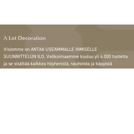
A Lot Decoration
Visiomme on ANTAA USEAMMALLE IHMISELLE
SUUNNITTELUN ILO. Valikoimaamme kuuluu yli 4 000 tuotetta
ja se sisältää kaikkea höyhenistä, nauhoista ja käpyistä
ruukkuihin, lamppuihin ja peileihin.
Asiakkaitamme ovat sisustus- ja lahjatavarakaupat,
huonekaluliikkeet, kaupalliset puutarhat, kukkakaupat,
sisustussuunnittelijat ja sisustajat, hotellit ja ravintolat.
Tervetuloa A Lotin maailmaan.
Support