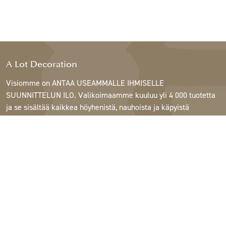
A Lot Decoration
Visiomme on ANTAA USEAMMALLE IHMISELLE
SUUNNITTELUN ILO. Valikoimaamme kuuluu yli 4 000 tuotetta
ja se sisältää kaikkea höyhenistä, nauhoista ja käpyistä
ruukkuihin, lamppuihin ja peileihin.
Asiakkaitamme ovat sisustus- ja lahjatavarakaupat,
huonekaluliikkeet, kaupalliset puutarhat, kukkakaupat,
sisustussuunnittelijat ja sisustajat, hotellit ja ravintolat.
Tervetuloa A Lotin maailmaan.
Support