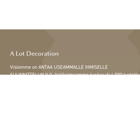
A Lot Decoration
Visiomme on ANTAA USEAMMALLE IHMISELLE
SUUNNITTELUN ILO. Valikoimaamme kuuluu yli 4 000 tuotetta
ja se sisältää kaikkea höyhenistä, nauhoista ja käpyistä
ruukkuihin, lamppuihin ja peileihin.
Asiakkaitamme ovat sisustus- ja lahjatavarakaupat,
huonekaluliikkeet, kaupalliset puutarhat, kukkakaupat,
sisustussuunnittelijat ja sisustajat, hotellit ja ravintolat.
Tervetuloa A Lotin maailmaan.