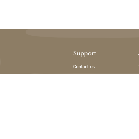
Support
Contact us
Sign Up/New customer
Terms & conditions
Privacy Policy