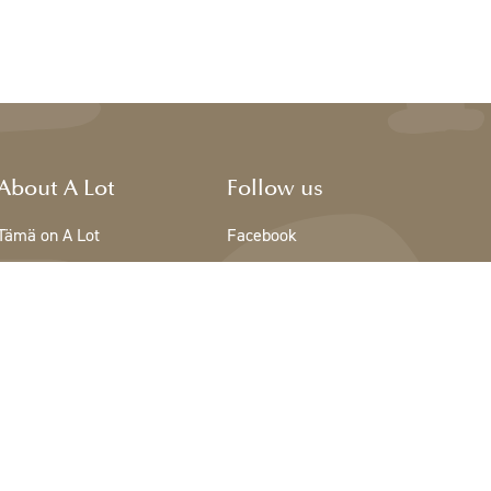
About A Lot
Follow us
Tämä on A Lot
Facebook
The team - A Lot
Instagram