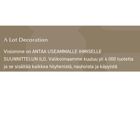
A Lot Decoration
Visiomme on ANTAA USEAMMALLE IHMISELLE
SUUNNITTELUN ILO. Valikoimaamme kuuluu yli 4 000 tuotetta
ja se sisältää kaikkea höyhenistä, nauhoista ja käpyistä
ruukkuihin, lamppuihin ja peileihin.
Asiakkaitamme ovat sisustus- ja lahjatavarakaupat,
huonekaluliikkeet, kaupalliset puutarhat, kukkakaupat,
sisustussuunnittelijat ja sisustajat, hotellit ja ravintolat.
Tervetuloa A Lotin maailmaan.
Support