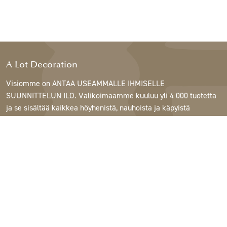
A Lot Decoration
Visiomme on ANTAA USEAMMALLE IHMISELLE
SUUNNITTELUN ILO. Valikoimaamme kuuluu yli 4 000 tuotetta
ja se sisältää kaikkea höyhenistä, nauhoista ja käpyistä
ruukkuihin, lamppuihin ja peileihin.
Asiakkaitamme ovat sisustus- ja lahjatavarakaupat,
huonekaluliikkeet, kaupalliset puutarhat, kukkakaupat,
sisustussuunnittelijat ja sisustajat, hotellit ja ravintolat.
Tervetuloa A Lotin maailmaan.
Support