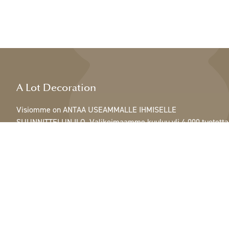
A Lot Decoration
Visiomme on ANTAA USEAMMALLE IHMISELLE
SUUNNITTELUN ILO. Valikoimaamme kuuluu yli 4 000 tuotetta
ja se sisältää kaikkea höyhenistä, nauhoista ja käpyistä
ruukkuihin, lamppuihin ja peileihin.
Asiakkaitamme ovat sisustus- ja lahjatavarakaupat,
huonekaluliikkeet, kaupalliset puutarhat, kukkakaupat,
sisustussuunnittelijat ja sisustajat, hotellit ja ravintolat.
Tervetuloa A Lotin maailmaan.