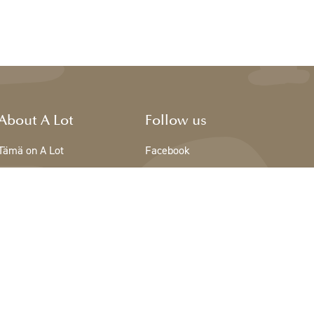
About A Lot
Follow us
Tämä on A Lot
Facebook
The team - A Lot
Instagram