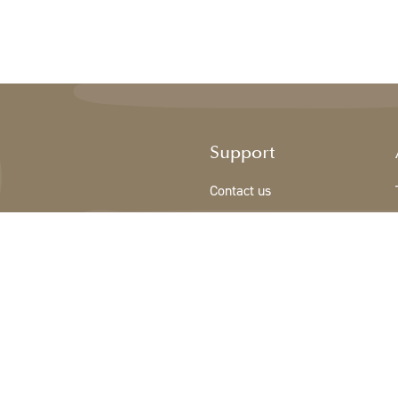
Support
Contact us
Sign Up/New customer
Terms & conditions
Privacy Policy