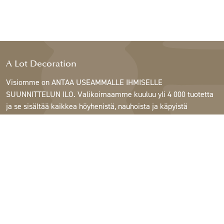
A Lot Decoration
Visiomme on ANTAA USEAMMALLE IHMISELLE
SUUNNITTELUN ILO. Valikoimaamme kuuluu yli 4 000 tuotetta
ja se sisältää kaikkea höyhenistä, nauhoista ja käpyistä
ruukkuihin, lamppuihin ja peileihin.
Asiakkaitamme ovat sisustus- ja lahjatavarakaupat,
huonekaluliikkeet, kaupalliset puutarhat, kukkakaupat,
sisustussuunnittelijat ja sisustajat, hotellit ja ravintolat.
Tervetuloa A Lotin maailmaan.
Support